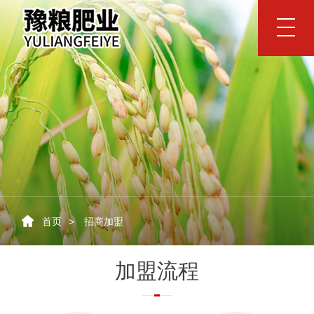
网站首页
豫粮肥业
公司简介
品牌视频
企业文化
领导致辞
资质荣誉
产品中心
豫粮高塔氯化钾复合肥
豫粮高塔硫酸钾复合肥
矿源黄腐酸钾硫酸钾复合肥
矿源黄腐酸钾氯化钾复合肥
首页
> 招商加盟
豫粮掺混肥
豫粮生物有机肥
加盟流程
豫粮优势
品质优势
朝阳企业
支持优势
服务优势