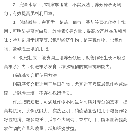
2、完全水溶：肥料溶解迅速，不留残渣，养分释放更均
匀，有效提高肥料利用率。
3、纯硫酸钾：在豆类、葱蒜、葡萄、番茄等喜硫作物上施
用，可明显提高蛋白质、维生素C等含量，提高农产品品质和风
味；特别适用于烟草等忌氯型经济作物，是喜硫作物、忌氯作
物、盐碱性土壤的用肥。
4、促根壮果：能协调土壤养分供应，改善作物生长环境提
高根系活力，促进根系发育，增强植物的抗旱抗病能力。
硝硫基复合肥使用方法
硝硫基复合肥适用于旱田作物，尤其适宜喜硫忌氯作物或缺
硫、盐碱性土壤，不存在残留污染。
作底肥或追肥，可满足作物不同生育时期对养分的需求，提
高其抗病、抗倒伏能力。实践证明，硝硫基复合肥用于粮食作物
籽粒饱满、粒多粒重，瓜果个大均匀，香甜可口，能够显著提高
农作物的产量和质量，增加经济效益。