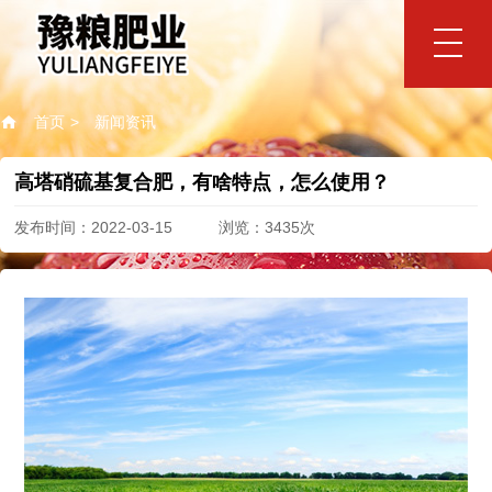
网站首页
首页
> 新闻资讯
豫粮肥业
高塔硝硫基复合肥，有啥特点，怎么使用？
公司简介
品牌视频
企业文化
领导致辞
资质荣誉
发布时间：2022-03-15 浏览：3435次
产品中心
豫粮高塔氯化钾复合肥
豫粮高塔硫酸钾复合肥
矿源黄腐酸钾硫酸钾复合肥
矿源黄腐酸钾氯化钾复合肥
豫粮掺混肥
豫粮生物有机肥
豫粮优势
品质优势
朝阳企业
支持优势
服务优势