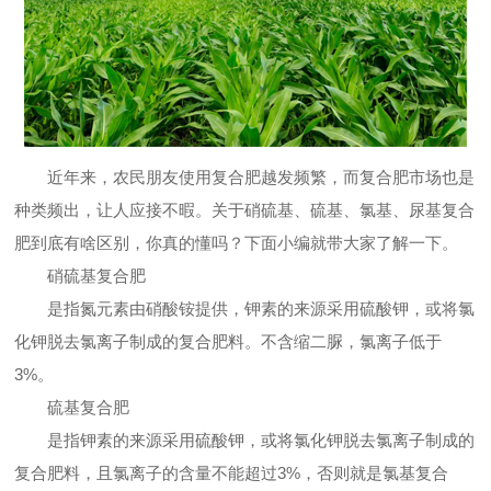
招商加盟
加盟流程
加盟优势
加盟条件
豫粮服务
近年来，农民朋友使用复合肥越发频繁，而复合肥市场也是
种类频出，让人应接不暇。关于硝硫基、硫基、氯基、尿基复合
豫粮服务
肥到底有啥区别，你真的懂吗？下面小编就带大家了解一下。
硝硫基复合肥
新闻资讯
是指氮元素由硝酸铵提供，钾素的来源采用硫酸钾，或将氯
新闻资讯
化钾脱去氯离子制成的复合肥料。不含缩二脲，氯离子低于
3%。
联系我们
硫基复合肥
联系方式
是指钾素的来源采用硫酸钾，或将氯化钾脱去氯离子制成的
复合肥料，且氯离子的含量不能超过3%，否则就是氯基复合