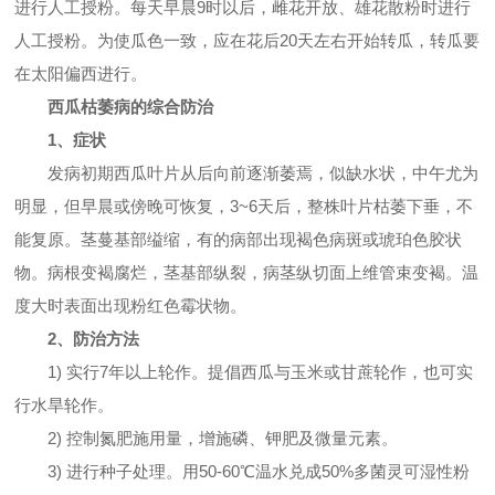
进行人工授粉。每天早晨9时以后，雌花开放、雄花散粉时进行
人工授粉。为使瓜色一致，应在花后20天左右开始转瓜，转瓜要
在太阳偏西进行。
西瓜枯萎病的综合防治
1、症状
发病初期西瓜叶片从后向前逐渐萎焉，似缺水状，中午尤为
明显，但早晨或傍晚可恢复，3~6天后，整株叶片枯萎下垂，不
能复原。茎蔓基部缢缩，有的病部出现褐色病斑或琥珀色胶状
物。病根变褐腐烂，茎基部纵裂，病茎纵切面上维管束变褐。温
度大时表面出现粉红色霉状物。
2、防治方法
1) 实行7年以上轮作。提倡西瓜与玉米或甘蔗轮作，也可实
行水旱轮作。
2) 控制氮肥施用量，增施磷、钾肥及微量元素。
3) 进行种子处理。用50-60℃温水兑成50%多菌灵可湿性粉