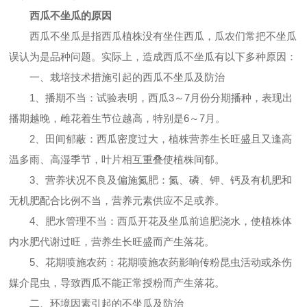
西瓜不坐瓜的原因
西瓜不坐瓜是指西瓜植株没有坐住西瓜，瓜农们常把不坐瓜
误认为是品种问题。实际上，造成西瓜不坐瓜有以下多种原因：
一、栽培技术措施引起的西瓜不坐瓜及防治
1、播期不当：试验表明，西瓜3～7月份分期播种，表现出
播期越晚，雌花着生节位越高，特别是6～7月。
2、田间郁蔽：西瓜密度过大，植株营养生长旺盛且又逢高
温多雨、高湿季节，叶片相互重叠使植株间郁。
3、营养状况不良及偏施氮肥：氮、磷、钾、钙及有机肥和
无机肥配合比例不当，营养元素供应不足或养。
4、肥水管理不当：西瓜开花及坐瓜前追肥浇水，使植株体
内水肥代谢过旺，营养生长旺盛而产生落花。
5、花期喷施农药：花期喷施农药影响传粉昆虫活动或杀伤
媒介昆虫，导致西瓜不能正常授粉而产生落花。
二、环境因素引起的不坐瓜及防治