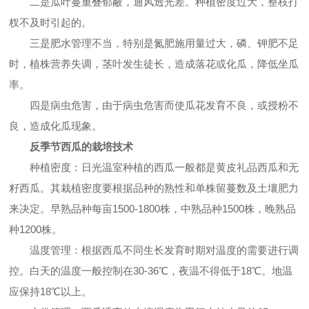
二是瓜叶蔓重叠郁蔽，通风透光差。种植密度过大，整枝打
杈不及时引起的。
三是肥水管理不当，特别是氮肥施用量过大，磷、钾肥不足
时，植株营养失调，茎叶发生徒长，造成落花或化瓜，降低坐瓜
率。
四是病虫危害，由于病虫危害而使瓜花发育不良，或授粉不
良，造成化瓜现象。
反季节西瓜的栽培技术
种植密度：日光温室种植的西瓜一般都是黄皮礼品西瓜和无
籽西瓜。其栽植密度要根据品种的熟性和单株留蔓数及土壤肥力
来决定。早熟品种每亩1500-1800株，中熟品种1500株，晚熟品
种1200株。
温度管理：根据西瓜不同生长发育时期对温度的需要进行调
控。白天的温度一般控制在30-36℃，夜温不得低于18℃。地温
应保持18℃以上。