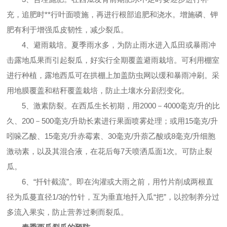
充，追肥时**行叶面喷施，再进行根部追肥和浇水。增施磷、钾
肥有利于增强瓜皮韧性，减少裂瓜。
4、避雨栽培。夏季雨水多，为防止雨水进入瓜田或暴雨冲
击露地瓜果而引起裂瓜，好实行全期覆盖避雨栽培。可利用棚室
进行种植，露地西瓜可在拱棚上加盖防虫网以缓和暴雨冲刷。采
用地膜覆盖和秸秆覆盖栽培，防止土壤水分剧烈变化。
5、激素防裂。在西瓜生长初期，用2000－4000毫克/升的比
久、200－500毫克/升助长素进行果面喷雾处理；或用15毫克/升
吲哚乙酸、15毫克/升赤霉素、30毫克/升萘乙酸或8毫克/升细胞
激动素，以及其混合液，在花后每7天喷洒瓜面1次。可防止裂
瓜。
6、“扦针截流”。即在沟灌或大雨之前，用竹片削成两根直
径为瓜蔓直径1/3的竹针，互为垂直地扦入瓜“把”，以控制养分过
多流入果实，防止营养过剩而裂瓜。