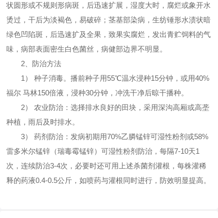
状圆形或不规则形病斑，后迅速扩展，湿度大时，腐烂或象开水
烫过，干后为淡褐色，易破碎；茎基部染病，生纺锤形水渍状暗
绿色凹陷斑，后迅速扩及全果，致果实腐烂，发出青贮饲料的气
味，病部表面密生白色菌丝，病健部边界不明显。
2、防治方法
1） 种子消毒。播前种子用55℃温水浸种15分钟，或用40%
福尔 马林150倍液，浸种30分钟，冲洗干净后晾干播种。
2） 农业防治：选择排水良好的田块，采用深沟高厢或高垄
种植，雨后及时排水。
3） 药剂防治：发病初期用70%乙膦锰锌可湿性粉剂或58%
雷多米尔锰锌（瑞毒霉锰锌）可湿性粉剂防治，每隔7-10天1
次，连续防治3-4次，必要时还可用上述杀菌剂灌根，每株灌稀
释的药液0.4-0.5公斤，如喷药与灌根同时进行，防效明显提高。