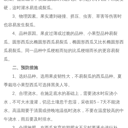
硬，这时灌水易造成裂瓜。
3、物理因素。果实遭到碰撞、挤压、虫害、草害等伤害时
也容易发生裂瓜。
4、品种原因。果皮过薄或过脆的品种、小果型品种易裂
瓜。圆形西瓜比椭圆形西瓜易裂瓜，椭圆形西瓜又比长椭圆形西
瓜易裂瓜。同一品种中瓜梗粗而短的比瓜梗细而长的更容易裂
瓜。
二、预防措施
1、选好品种。选用果皮韧性大，不易裂瓜的西瓜品种。夏
季栽培小果型西瓜可选择黑美人等。
2、合理浇水。在施足底水的基础上，需要浇水时应浇小
水，不可大水漫灌，切忌土壤忽干忽湿，采收前5－7天不能浇
水。高温期要于清晨或傍晚地温低时浇水，不要在温度较高的中
午浇水，雨后要及时排水。
3、合理施肥。在西瓜发育前期肥水不足时要逐步进行补