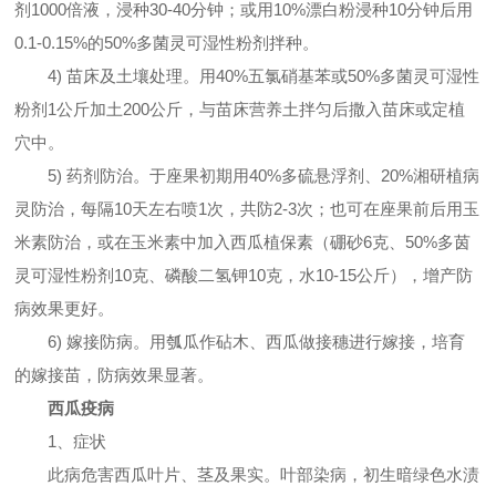
剂1000倍液，浸种30-40分钟；或用10%漂白粉浸种10分钟后用
0.1-0.15%的50%多菌灵可湿性粉剂拌种。
4) 苗床及土壤处理。用40%五氯硝基苯或50%多菌灵可湿性
粉剂1公斤加土200公斤，与苗床营养土拌匀后撒入苗床或定植
穴中。
5) 药剂防治。于座果初期用40%多硫悬浮剂、20%湘研植病
灵防治，每隔10天左右喷1次，共防2-3次；也可在座果前后用玉
米素防治，或在玉米素中加入西瓜植保素（硼砂6克、50%多茵
灵可湿性粉剂10克、磷酸二氢钾10克，水10-15公斤），增产防
病效果更好。
6) 嫁接防病。用瓠瓜作砧木、西瓜做接穗进行嫁接，培育
的嫁接苗，防病效果显著。
西瓜疫病
1、症状
此病危害西瓜叶片、茎及果实。叶部染病，初生暗绿色水渍