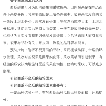
春季西瓜裂瓜的预防
西瓜裂果可分为田间裂果和采收裂果。田间裂果是在静态条
件下果皮暴裂，其主要原因是土壤条件骤变。如在果实发育的某
一阶段土壤水分少，果实发育受阻，突然遇雨或浇大水，土壤水
分猛增，致使果实迅速膨大而裂果，一般在花痕部分首先开裂，
也有认为果实发育初期因低温发育缓慢，之后迅速膨大而引起裂
果。裂果与品种有关，果皮薄、质脆的品种容易裂果。
预防措施：选择不易开裂的品种，采用棚栽防雨，合理的肥
水管理。采收时的裂果是因果实皮薄，采收震动而引起裂果，有
经验的瓜农认为增施钾肥提高果皮韧性，傍晚时采收，可以减少
裂果。
引起西瓜不坐瓜的栽培因素
引起西瓜不坐瓜的栽培因素主要有：
一是品种选择不当。有的西瓜品种瓜胎出得晚而稀，还易徒
长。