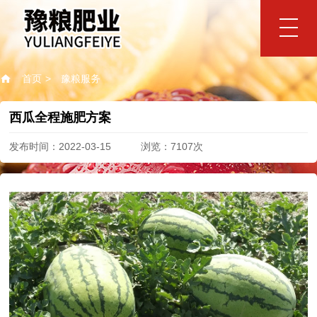
网站首页
首页
> 豫粮服务
豫粮肥业
西瓜全程施肥方案
公司简介
品牌视频
企业文化
领导致辞
资质荣誉
发布时间：2022-03-15 浏览：7107次
产品中心
豫粮高塔氯化钾复合肥
豫粮高塔硫酸钾复合肥
矿源黄腐酸钾硫酸钾复合肥
矿源黄腐酸钾氯化钾复合肥
豫粮掺混肥
豫粮生物有机肥
豫粮优势
品质优势
朝阳企业
支持优势
服务优势