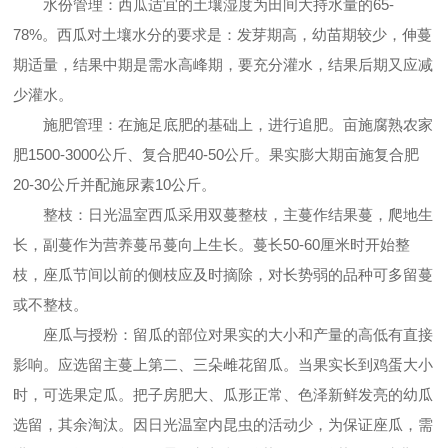
水份管理：西瓜适宜的土壤湿度为田间大持水量的65-
78%。西瓜对土壤水分的要求是：发芽期高，幼苗期较少，伸蔓
期适量，结果中期是需水高峰期，要充分灌水，结果后期又应减
少灌水。
施肥管理：在施足底肥的基础上，进行追肥。亩施腐熟农家
肥1500-3000公斤、复合肥40-50公斤。果实膨大期亩施复合肥
20-30公斤并配施尿素10公斤。
整枝：日光温室西瓜采用双蔓整枝，主蔓作结果蔓，爬地生
长，副蔓作为营养蔓吊蔓向上生长。蔓长50-60厘米时开始整
枝，座瓜节间以前的侧枝应及时摘除，对长势弱的品种可多留蔓
或不整枝。
座瓜与授粉：留瓜的部位对果实的大小和产量的高低有直接
影响。应选留主蔓上第二、三朵雌花留瓜。当果实长到鸡蛋大小
时，可选果定瓜。把子房肥大、瓜形正常、色泽新鲜发亮的幼瓜
选留，其余淘汰。因日光温室内昆虫的活动少，为保证座瓜，需