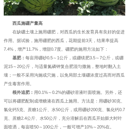
招商加盟
西瓜施硼产量高
加盟流程
加盟优势
加盟条件
在缺硼土壤上施用硼肥，对西瓜的生长发育具有良好的促进
作用。据试验，施用硼肥的西瓜，花期提前3天，结果率提高
豫粮服务
7.4%，增产11.7%，增甜0.7度。硼肥的施用方法如下：
豫粮服务
基肥：
每亩用硼砂0.5～1公斤，或硼镁肥3.5～7公斤，或硼
泥15～20公斤，与适量氮磷钾复合肥混匀撒施，整地时翻入土
新闻资讯
壤；一般不采用沟施或穴施，以免局部土壤硼浓度过高而对西瓜
产生毒害作用。
新闻资讯
根外追肥：
用0.1%～0.2%的硼砂溶液叶面喷施。另外，还
可以将硼肥配制成增糖液在西瓜上施用。方法是：用硼砂30克、
联系我们
氯化钙5克、蔗糖1公斤、水50公斤，或用硼砂200克、氯化钙0.7
联系方式
克、蔗糖2.4公斤、水50公斤，充分溶解后在西瓜开始膨大时叶
面喷洒，每亩喷50～100公斤，一般可增产10%～20%在。