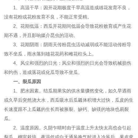
1、高温干旱：因开花期极度干旱高温造成雄花发育不良，
没有花粉或花粉发育不良，不能正常受精。
2、花期低温：西瓜开花期间低温会导致花粉败育或产生花
期不遇，并且影响媒介昆虫的活动。
3、花期阴雨：阴雨天传粉昆虫活动减弱或不能活动传粉导
致不坐瓜，雨水落到雄花花药和雌花柱头上。
4、风尘和强烈的日光：风尘和强烈的日光会导致机械损伤
和灼伤，造成落花或化瓜导致不坐瓜。
一、裂瓜原因
1、肥水因素。结瓜期果实的供水量骤然变化，如久旱遇雨
或久旱后突然浇大水，西瓜吸水后瓜瓤体积增大过快，瓜皮的生
长速度跟不上瓜瓤的生长而被胀裂。缺钙、缺镁的地块也易裂
瓜。
2、温度原因。久阴乍晴时由于温度上升太快太高也会引起
裂瓜。棚室栽培，夜温低或白天通风换气时进入冷风后，果皮变