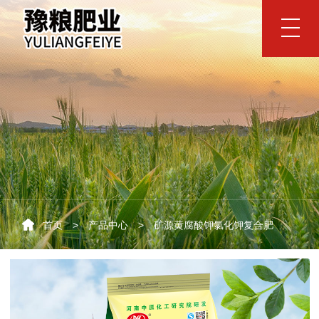
网站首页
豫粮肥业
公司简介
品牌视频
企业文化
领导致辞
资质荣誉
产品中心
豫粮高塔氯化钾复合肥
豫粮高塔硫酸钾复合肥
矿源黄腐酸钾硫酸钾复合肥
矿源黄腐酸钾氯化钾复合肥
首页
>
产品中心
>
矿源黄腐酸钾氯化钾复合肥
豫粮掺混肥
豫粮生物有机肥
豫粮优势
品质优势
朝阳企业
支持优势
服务优势